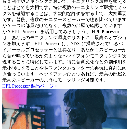
音楽制作やミキシングにおいて、モニタリング環境を整える
ことはとても大切です。
特に複数のモニタリング環境でミッ
クスを確認することは、客観的な評価をする上で、大変重要
です。
普段、複数のモニタースピーカーで聴き比べています
か？一つの部屋だけでなく、複数の部屋で確認しています
か？
HPL Processor を活用してみましょう。 HPL Processor
は、あなたのモニタリング環境のリストに、最高のオプショ
ンを加えます。
HPL Processorは、3DX に搭載されているバ
イノーラルプロセッサーとは異なり、あたかもスピーカーか
ら音が鳴っているかのようなヘッドフォンモニタリングを実
現することに特化しています。特に音質変化などの副作用を
最小限にすることややファンタムセンターの再現に真剣に向
き合っています。
ヘッドフォンひとつあれば、最高の部屋と
最高のスピーカーのようにモニタリング可能です。
HPL Processor 製品ページ >