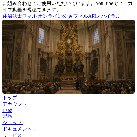
に組み合わせてご使用いただいています。YouTubeでアーカ
イブ動画を視聴できます。
蓮沼執太フィル オンライン公演 フィルAPIスパイラル
トップ
アカウント
Labz
製品
ショップ
ドキュメント
サービス